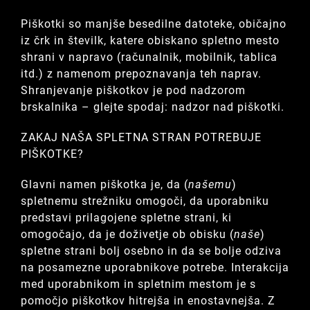
Piškotki so manjše besedilne datoteke, običajno
iz črk in številk, katere obiskano spletno mesto
shrani v napravo (računalnik, mobilnik, tablica
itd.) z namenom prepoznavanja teh naprav.
Shranjevanje piškotkov je pod nadzorom
brskalnika – glejte spodaj: nadzor nad piškotki.
ZAKAJ NAŠA SPLETNA STRAN POTREBUJE
PIŠKOTKE?
Glavni namen piškotka je, da (
našemu
)
spletnemu strežniku omogoči, da uporabniku
predstavi prilagojene spletne strani, ki
omogočajo, da je doživetje ob obisku (
naše
)
spletne strani bolj osebno in da se bolje odziva
na posamezne uporabnikove potrebe. Interakcija
med uporabnikom in spletnim mestom je s
pomočjo piškotkov hitrejša in enostavnejša. Z