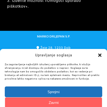
3. Izberite možnost »Omogoči uporabo
piškotkov«.
MARKO DRLJEPAN S.P.
Žeje 28, 1233 Dob
Upravljanje soglasja
SI56 6100 0000 9979 513
(nisem zavezanec za DDV)
Za zagotavljanje najboljših izkušenj uporabljamo piškotke, ki služijo
shranjevanju in/ali dostopu do podatkov o napravi. Soglasje za te
tehnologije nam bo omogočilo obdelavo podatkov, kot so vedenje pri
brskanju ali edinstveni ID-ji, na tem spletnem mestu. Neprivolitev ali preklic
privolitve lahko negativno vpliva na nekatere zmožnosti in funkcije.
ŠE VEČ NA:
Sprejmi
CarovnikMareCare
MagicShop.pro
Zavrni
InstantPano.com